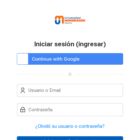
Skip to navigation
Skip to login form
Saltar al contenido principal
Skip to accessibility options
Skip to footer
Skip accessibility options
Iniciar sesión (ingresar)
Iniciar sesión usando su cuenta en:
Continue with Google
O
Usuario o Email
Contraseña
¿Olvidó su usuario o contraseña?